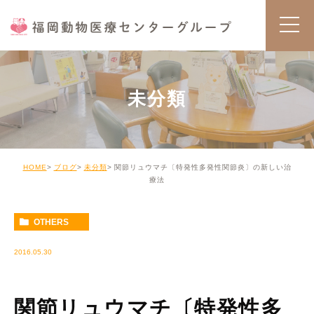
未分類
HOME
ブログ
未分類
関節リュウマチ〔特発性多発性関節炎〕の新しい治
療法
OTHERS
2016.05.30
関節リュウマチ〔特発性多