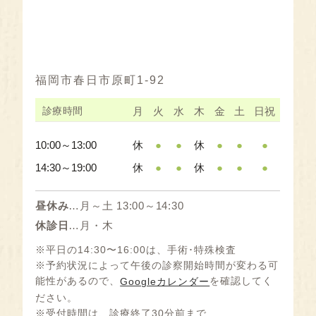
福岡市春日市原町1-92
診療時間
月
火
水
木
金
土
日祝
10:00～13:00
休
●
●
休
●
●
●
14:30～19:00
休
●
●
休
●
●
●
昼休み
…月～土 13:00～14:30
休診日
…月・木
※平日の14:30〜16:00は、手術･特殊検査
※予約状況によって午後の診察開始時間が変わる可
能性があるので、
を確認してく
Googleカレンダー
ださい。
※受付時間は、診療終了30分前まで