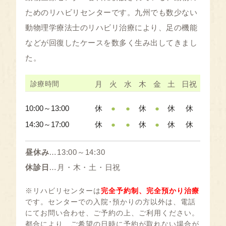
ためのリハビリセンターです。九州でも数少ない
動物理学療法士のリハビリ治療により、足の機能
などが回復したケースを数多く生み出してきまし
た。
診療時間
月
火
水
木
金
土
日祝
10:00～13:00
休
●
●
休
●
休
休
14:30～17:00
休
●
●
休
●
休
休
昼休み
…13:00～14:30
休診日
…月・木・土・日祝
※リハビリセンターは
完全予約制、完全預かり治療
です。センターでの入院･預かりの方以外は、電話
にてお問い合わせ、ご予約の上、ご利用ください。
都合により、ご希望の日時に予約が取れない場合が