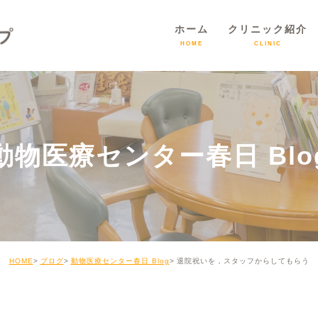
ホーム
クリニック紹介
HOME
CLINIC
動物医療センター春日 Blo
HOME
ブログ
動物医療センター春日 Blog
退院祝いを，スタッフからしてもらう