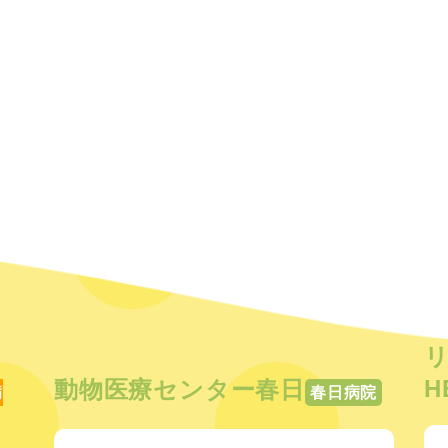
H
動物医療センター春日
病
春日病院