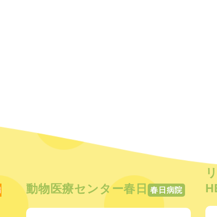
H
動物医療センター春日
病
春日病院